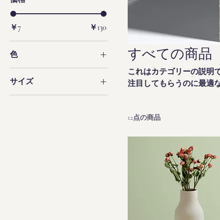
￥7
￥130
すべての商品
色
これはカテゴリーの説明
サイズ
注目してもらうのに最適
250 ml
500 ml
12点の商品
80 ml
Large
Medium
Small