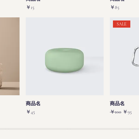
価格
価格
￥15
￥85
SALE
商品名
商品名
価格
通常価格
セール
￥45
￥100
￥95